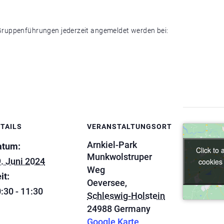
ruppenführungen jederzeit angemeldet werden bei:
TAILS
VERANSTALTUNGSORT
Arnkiel-Park
atum:
Click to
Click to
Munkwolstruper
. Juni 2024
cookies
cookies
Weg
it:
Oeversee
,
:30 - 11:30
Schleswig-Holstein
24988
Germany
Google Karte