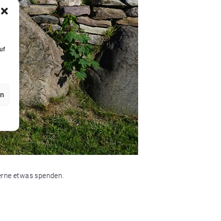
uf
,
en
gerne etwas spenden.