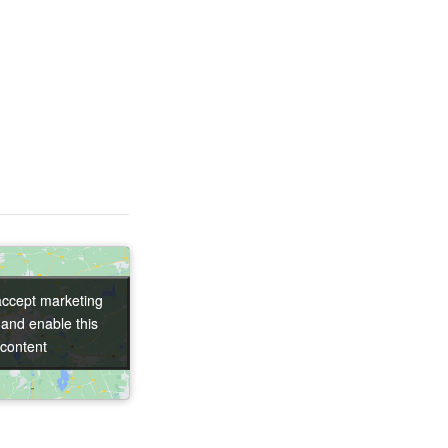
 accept marketing
 accept marketing
 and enable this
 and enable this
content
content