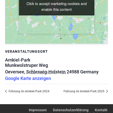
Click to accept marketing cookies and
Click to accept marketing cookies and
enable this content
enable this content
VERANSTALTUNGSORT
Arnkiel-Park
Munkwolstruper Weg
Oeversee
,
Schleswig-Holstein
24988
Germany
Google Karte anzeigen
Führung im Arnkiel-Park 2024
Führung im Arnkiel-Park 2025
Impressum
Datenschutzerklärung
Kontakt