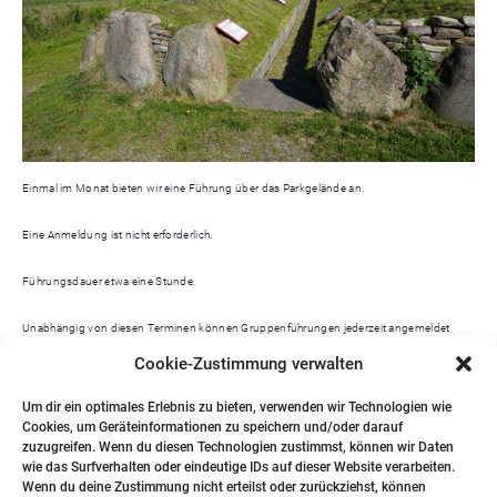
Einmal im Monat bieten wir eine Führung über das Parkgelände an.
Eine Anmeldung ist nicht erforderlich.
Führungsdauer etwa eine Stunde.
Unabhängig von diesen Terminen können Gruppenführungen jederzeit angemeldet
werden bei:
Cookie-Zustimmung verwalten
Dr. Bernd Zich 0173 – 9675454
Um dir ein optimales Erlebnis zu bieten, verwenden wir Technologien wie
Cookies, um Geräteinformationen zu speichern und/oder darauf
Katja Ketelsen 04602 – 957857
zuzugreifen. Wenn du diesen Technologien zustimmst, können wir Daten
wie das Surfverhalten oder eindeutige IDs auf dieser Website verarbeiten.
Wenn du deine Zustimmung nicht erteilst oder zurückziehst, können
Heinrich Forsmann 0461 – 979026