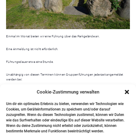
Einmal im Monat bieten wir eine Führung über das Parkgelände an.
Eine Anmeldung ist nicht erforderlich.
Führungsdauer etwa eine Stunde.
Unabhängig von diesen Terminen können Gruppenführungen jederzeit angemeldet
werden bei:
Cookie-Zustimmung verwalten
Dr. Bernd Zich 0173 – 9675454
Um dir ein optimales Erlebnis zu bieten, verwenden wir Technologien wie
Katja Ketelsen 04602 – 957857
Cookies, um Geräteinformationen zu speichern und/oder darauf
zuzugreifen. Wenn du diesen Technologien zustimmst, können wir Daten
Heinrich Forsmann 0461 – 979026
wie das Surfverhalten oder eindeutige IDs auf dieser Website verarbeiten.
Wenn du deine Zustimmung nicht erteilst oder zurückziehst, können
bestimmte Merkmale und Funktionen beeinträchtigt werden.