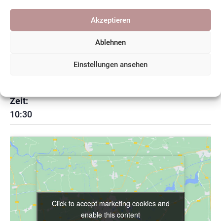
Zum Kalender hinzufügen
Akzeptieren
Ablehnen
DETAILS
Einstellungen ansehen
Datum:
Cookie-Richtlinie
Datenschutzerklärung
31. Oktober
Zeit:
10:30
Click to accept marketing cookies and
Click to accept marketing cookies and
enable this content
enable this content