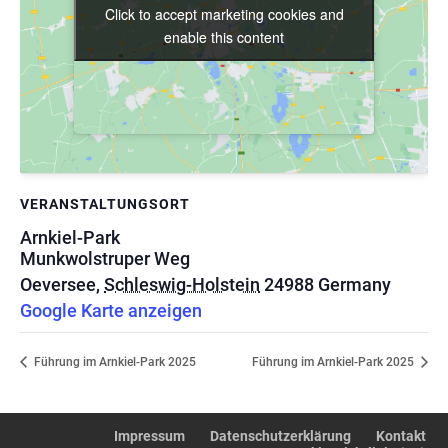
Click to accept marketing cookies and
Click to accept marketing cookies and
enable this content
enable this content
VERANSTALTUNGSORT
Arnkiel-Park
Munkwolstruper Weg
Oeversee
,
Schleswig-Holstein
24988
Germany
Google Karte anzeigen
Führung im Arnkiel-Park 2025
Führung im Arnkiel-Park 2025
Impressum
Datenschutzerklärung
Kontakt