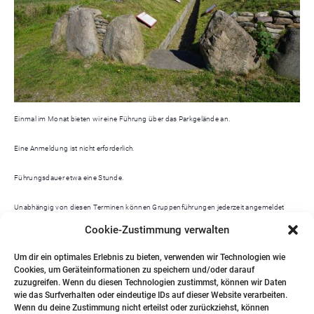
Einmal im Monat bieten wir eine Führung über das Parkgelände an.
Eine Anmeldung ist nicht erforderlich.
Führungsdauer etwa eine Stunde.
Unabhängig von diesen Terminen können Gruppenführungen jederzeit angemeldet
werden bei:
Cookie-Zustimmung verwalten
Dr. Bernd Zich 0173 – 9675454
Um dir ein optimales Erlebnis zu bieten, verwenden wir Technologien wie
Cookies, um Geräteinformationen zu speichern und/oder darauf
Katja Ketelsen 04602 – 957857
zuzugreifen. Wenn du diesen Technologien zustimmst, können wir Daten
wie das Surfverhalten oder eindeutige IDs auf dieser Website verarbeiten.
Wenn du deine Zustimmung nicht erteilst oder zurückziehst, können
Heinrich Forsmann 0461 – 979026