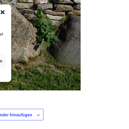
uf
,
en
nder hinzufügen