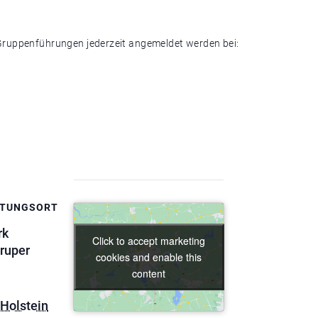
ruppenführungen jederzeit angemeldet werden bei:
LTUNGSORT
rk
Click to accept marketing
Click to accept marketing
ruper
cookies and enable this
cookies and enable this
content
content
Holstein