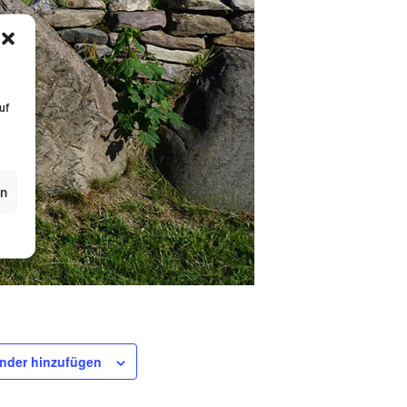
uf
,
en
nder hinzufügen