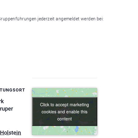
ruppenführungen jederzeit angemeldet werden bei:
LTUNGSORT
rk
Click to accept marketing
Click to accept marketing
ruper
cookies and enable this
cookies and enable this
content
content
Holstein