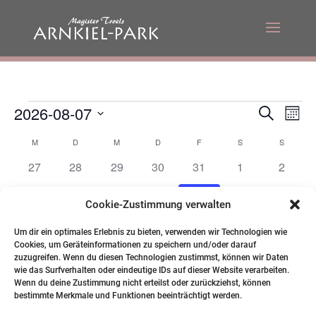
Veranstaltungen
Veranst
Ver
2026-08-07
Suche
Mona
Suche
Ans
Datum
Kalender
und
Nav
M
MONTAG
D
DIENSTAG
M
MITTWOCH
D
DONNERSTAG
F
FREITAG
S
SAMSTAG
S
SONNT
wählen.
von
Ansicht
0
0
0
0
0
0
0
27
28
29
30
31
1
2
Veranstaltungen
Navigat
Veranstaltungen
Veranstaltungen
Veranstaltungen
Veranstaltungen
Veranstaltungen
Veranstaltunge
Veranst
0
0
0
0
0
0
0
3
4
5
6
7
8
9
Cookie-Zustimmung verwalten
Veranstaltungen
Veranstaltungen
Veranstaltungen
Veranstaltungen
Veranstaltungen
Veranstaltunge
Veranst
0
0
0
0
0
0
0
10
11
12
13
14
15
16
Veranstaltungen
Veranstaltungen
Veranstaltungen
Veranstaltungen
Veranstaltungen
Veranstaltungen
Veranst
Um dir ein optimales Erlebnis zu bieten, verwenden wir Technologien wie
0
0
0
0
0
0
0
17
18
19
20
21
22
23
Cookies, um Geräteinformationen zu speichern und/oder darauf
Veranstaltungen
Veranstaltungen
Veranstaltungen
Veranstaltungen
Veranstaltungen
Veranstaltungen
Veranst
zuzugreifen. Wenn du diesen Technologien zustimmst, können wir Daten
0
0
0
0
0
0
24
25
26
27
28
30
1
29
wie das Surfverhalten oder eindeutige IDs auf dieser Website verarbeiten.
Veranstaltungen
Veranstaltungen
Veranstaltungen
Veranstaltungen
Veranstaltungen
Veranst
Wenn du deine Zustimmung nicht erteilst oder zurückziehst, können
Veranstaltung
0
0
0
0
0
0
0
31
1
2
3
4
5
6
bestimmte Merkmale und Funktionen beeinträchtigt werden.
Veranstaltungen
Veranstaltungen
Veranstaltungen
Veranstaltungen
Veranstaltungen
Veranstaltunge
Veranst